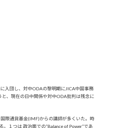
に入団し、対中ODAの黎明期にJICA中国事務
うと、現在の日中関係や対中ODA批判は残念に
際通貨基金(IMF)からの講師が多くいた。時
 政治面での”Balance of Power”であ