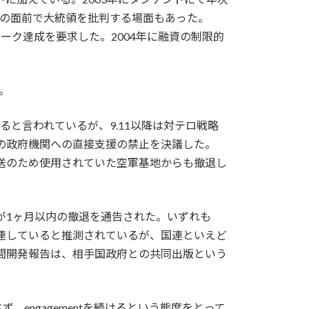
衆の面前で大統領を批判する場面もあった。
ーク達成を要求した。2004年に融資の制限的
。
ると言われているが、9.11以降は対テロ戦略
Dの政府機関への直接支援の禁止を決議した。
資輸送のため使用されていた空軍基地からも撤退し
Rが1ヶ月以内の撤退を通告された。いずれも
関連していると推測されているが、国連といえど
人間開発報告は、相手国政府との共同出版という
ngagementを続けるという態度をとって