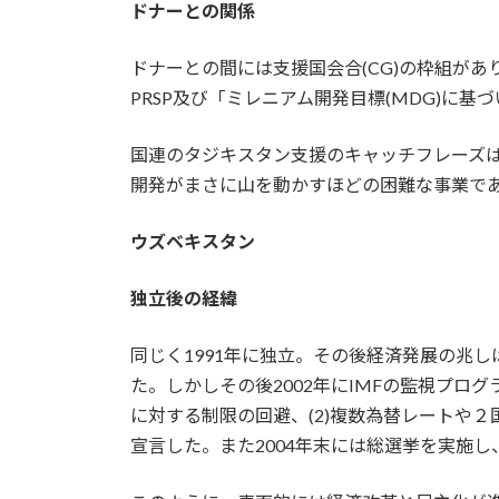
ドナーとの関係
ドナーとの間には支援国会合(CG)の枠組があり
PRSP及び「ミレニアム開発目標(MDG)に
国連のタジキスタン支援のキャッチフレーズは”Mo
開発がまさに山を動かすほどの困難な事業で
ウズベキスタン
独立後の経緯
同じく1991年に独立。その後経済発展の兆し
た。しかしその後2002年にIMFの監視プログラム(S
に対する制限の回避、(2)複数為替レートや２
宣言した。また2004年末には総選挙を実施