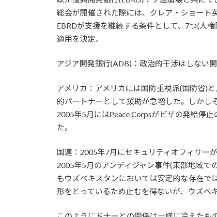
総会が開催された際には、クレア・ショート英
EBRDが支援を継続する条件として、7つ(人
適用を決定。
アジア開発銀行(ADB)：政治的干渉はしな
アメリカ：アメリカには国防重視派(国防省)と
的パートナーとして援助が急増した。しかしそ
2005年5月にはPeace Corpsがビザ
た。
国連：2005年7月にセキュリティオフィサー
2005年5月のアンディジャン事件(東部地
もウズベキスタンにおいては安定的な存在では
形をとっているため止むを得ないが、ウズベ
このようにドナーとの関係は一様に冷えたものと