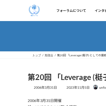
コ
ナ
ン
ビ
フォーラムについて
インタ
テ
ゲ
ン
ー
ツ
シ
へ
ョ
ス
ン
キ
に
ッ
移
プ
動
トップ
勉強会
第20回 「Leverage (梃子) とし
第20回 「Leverag
最
2006年3月31日
2023年11月5日
unfo
終
更
2006年3月31日開催
新
日