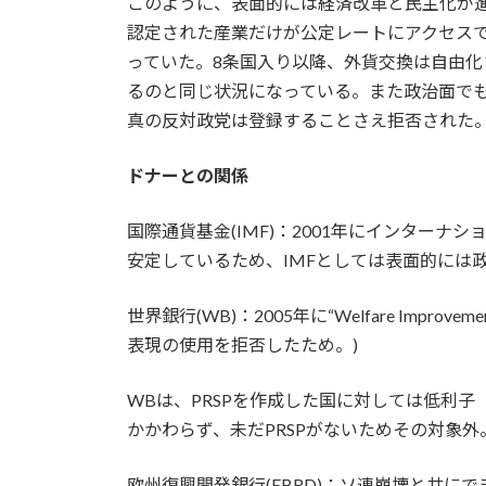
このように、表面的には経済改革と民主化が進
認定された産業だけが公定レートにアクセス
っていた。8条国入り以降、外貨交換は自由
るのと同じ状況になっている。また政治面で
真の反対政党は登録することさえ拒否された
ドナーとの関係
国際通貨基金(IMF)：2001年にインター
安定しているため、IMFとしては表面的には
世界銀行(WB)：2005年に“Welfare Impr
表現の使用を拒否したため。)
WBは、PRSPを作成した国に対しては低利子
かかわらず、未だPRSPがないためその対象
欧州復興開発銀行(EBRD)：ソ連崩壊と共に