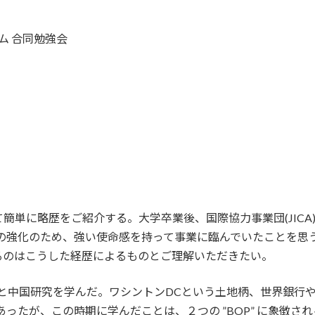
ム 合同勉強会
単に略歴をご紹介する。大学卒業後、国際協力事業団(JICA)
の強化のため、強い使命感を持って事業に臨んでいたことを思
るのはこうした経歴によるものとご理解いただきたい。
と中国研究を学んだ。ワシントンDCという土地柄、世界銀行や国
が、この時期に学んだことは、２つの ”BOP” に象徴される。１つは