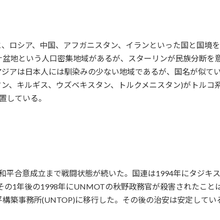
と、ロシア、中国、アフガニスタン、イランといった国と国境
ナ盆地という人口密集地域があるが、スターリンが民族分断を
アジアは日本人には馴染みの少ない地域であるが、国名が似て
タン、キルギス、ウズベキスタン、トルクメニスタン)がトルコ
置している。
年の和平合意成立まで戦闘状態が続いた。国連は1994年にタジキス
その1年後の1998年にUNMOTの秋野政務官が殺害されたこと
構築事務所(UNTOP)に移行した。その後の治安は安定してい