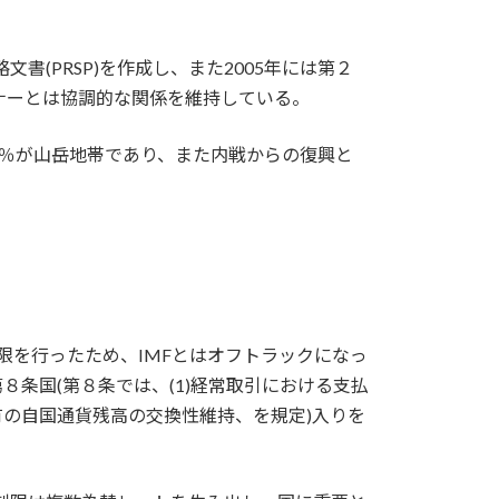
書(PRSP)を作成し、また2005年には第２
ドナーとは協調的な関係を維持している。
土の93％が山岳地帯であり、また内戦からの復興と
。
制限を行ったため、IMFとはオフトラックになっ
MF協定第８条国(第８条では、(1)経常取引における支払
有の自国通貨残高の交換性維持、を規定)入りを