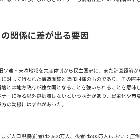
との関係に差が出る要因
、旧ソ連・東欧地域を共産体制から民主国家に、また計画経済
対して行われた構造調整とほぼ同様のものであり、その際主導的役割
崩壊とは地方政府が独立国となることを強いられることを意味
ドナーに頼る以外選択肢はないという状況があり、民主化や市
双方の動機にはずれがあった。
ず人口規模(前者は2,600万人、後者は600万人)において