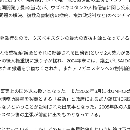
国開発庁長官(当時)が、ウズベキスタンの人権侵害に関し公
権問題の解決、複数為替制度の撤廃、複数政党制など)のベンチマ
い開発銀行なので、ウズベキスタンの最大の支援財源となっている
人権重視派(議会とそれに影響される国務省)という2大勢力があ
の後人権重視に振り子が揺れ、2004年末には、議会がUSAI
の発給停止のため撤退を余儀なくされた。またアフガニスタンへの物
が事実上の国外退去扱いとなった。また2006年3月にはUNHC
域での刑務所襲撃を契機とする「暴動」と政府による武力鎮圧)に
ないということが証明された出来事となった。2005年版の
キスタン側の主張が前面に出たものとなっている。
なっている。しかしどのドナーも援助停止という結論は下さず、e