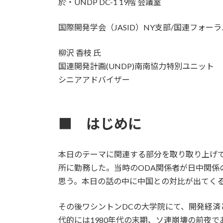
於・UNDP DC-1 19階 会議室
時
:
国際開発学会（JASID）NY支部/国連フォーラ
柳沢 香枝 氏
国連開発計画(UNDP)南南協力特別ユニット
シニアアドバイザー
■ はじめに
本日のテーマに関連する部分を取り取り上げて簡
所に勤務した。当時のODA関係者が日中関係
思う。本日の話の中に中国との対比が出てく
その後ワシントンDCの大学院にて、開発経済
代的には1980年代の末期、ソ連崩壊の前夜であった