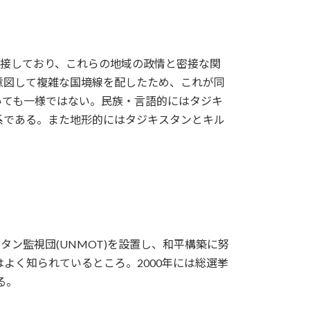
を接しており、これらの地域の政情と密接な関
意図して複雑な国境線を配したため、これが同
いても一様ではない。民族・言語的にはタジキ
系である。また地形的にはタジキスタンとキル
タン監視団(UNMOT)を設置し、和平構築に努
はよく知られているところ。2000年には総選挙
る。