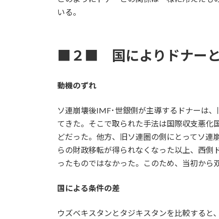
いる。
■２■ 国によりドナー
動機のずれ
ソ連崩壊後IMF･世銀側が主導するドナーは
てきた。そこで取られた手法は国際収支悪化国に
どだった。他方、旧ソ連圏の側にとってソ連
らの財政移転が得られなくなった以上、西側
ったものではなかった。このため、当初から
国による条件の差
ウズベキスタンとタジキスタンを比較すると、ま