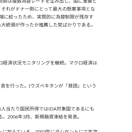
替制限は複数為替レートを生み出し、国に重要と
、それがドナー側にとって最大の懸案事項とな
端に絞ったため、実質的に為替制限が残存す
も大統領が作ったか推薦した党ばかりである。
マクロ経済状況モニタリングを継続。マクロ経済は
タン版の中間発表を行った。(ウズベキタンが「貧困」という
1人当たり国民所得ではIDA対象国であるにも
。2006年3月、新規融資凍結を発表。
トに加えている。2003年にタシケントにて年次