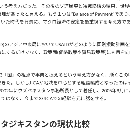
という考え方だった。その後のソ連崩壊と冷戦終結の結果、世界
あったと言える。もう１つは”Balance of Payment”
ていた時代を背景に、マクロ経済の安定を最重視する考え方で
ID)のアジア中東局においてUSAIDがどのように国別援助計画
にするだけでなく、政策面(価格政策や貿易政策等)にも目を
れまで「国」の視点で事業と捉えるという考え方がなく、漸くこ
た。しかしJICAが地域を中心とする組織編成となったのはそ
002年にウズベキスタン事務所長として着任し、2005年8
ではなく、今までのJICAでの経験を元に話をする。
、タジキスタンの現状比較