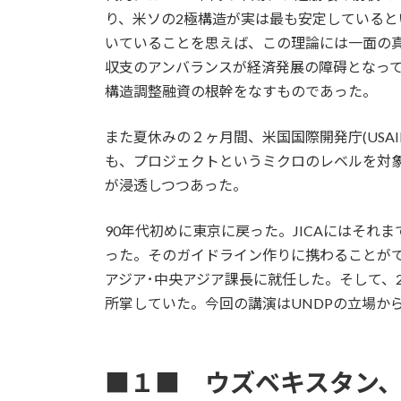
り、米ソの2極構造が実は最も安定している
いていることを思えば、この理論には一面の真理が
収支のアンバランスが経済発展の障碍となっ
構造調整融資の根幹をなすものであった。
また夏休みの２ヶ月間、米国国際開発庁(USA
も、プロジェクトというミクロのレベルを対象
が浸透しつつあった。
90年代初めに東京に戻った。JICAにはそ
った。そのガイドライン作りに携わることができ
アジア･中央アジア課長に就任した。そして、2
所掌していた。今回の講演はUNDPの立場から
■１■ ウズベキスタン