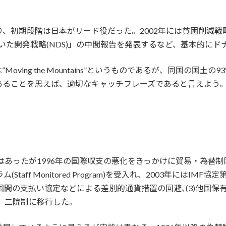
、初期段階は日本がリード役だった。2002年には貧困削減戦略文
基づいた開発戦略(NDS)」の中間報告を発表するなど、基本的に
ving the Mountains”というものであるが、同国の国
あることを思えば、適切なキャッチフレーズであると言えよう
はあったが1996年の国際収支の悪化をきっかけに貿易・為替
taff Monitored Program)を受入れ、2003年にはI
国間の支払い協定などによる差別的通貨措置の回避､(3)他国保
し、二院制に移行した。