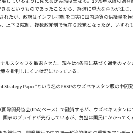
展しているように見えるが実態は異なる。1996年以降の為
できるというものであったことから、経済に重大な歪みが生じ
化されたが、政府はインフレ抑制を口実に国内通貨の供給量を極
も、上下２院制、複数政党制で現在６政党となったが、いずれ
。
ナショナルスタッフを撤退させた。現在は4条項に基づく通常の
政策を批判しにくい状況になっている。
ovement Strategy Paper”という名のPRSPのウズベキス
（国際開発協会(IDA)ベース）で融資するが、ウズベキスタンは
外。国家のプライドが先行しているが、負担は国民にかかってくる
できた銀行で、開発銀行の中で唯一政治的側面の重視をマンデー