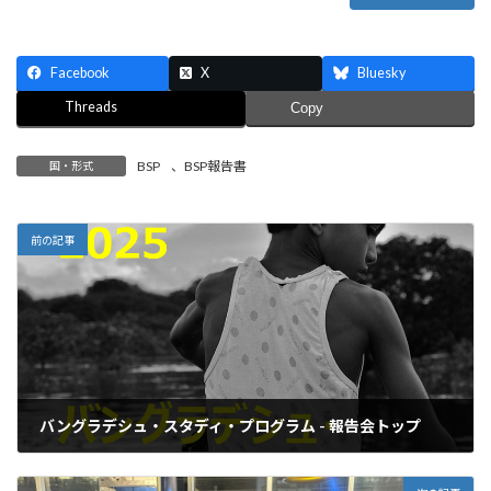
Facebook
X
Bluesky
Threads
Copy
BSP
、
BSP報告書
国・形式
前の記事
バングラデシュ・スタディ・プログラム - 報告会トップ
2026年3月28日