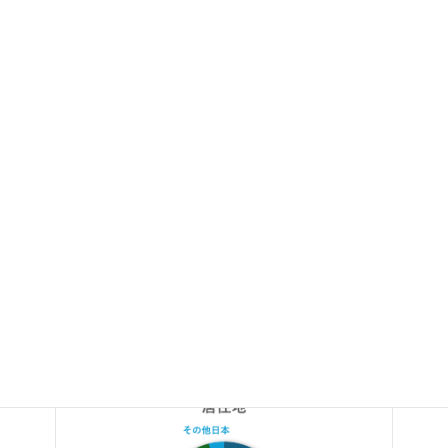
社会人比、社会人参加者の内訳において一定の多様性が見られ
る。
（図①：参加者属性（居住地／男女比／学生・社会人／社会人内
訳