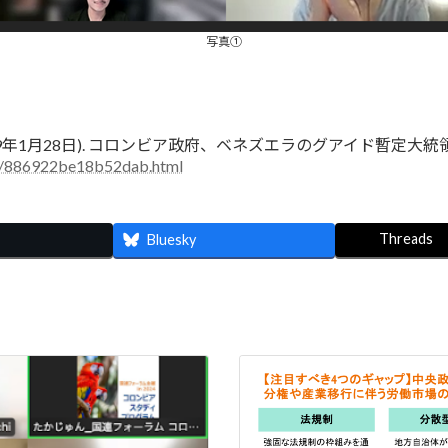
写真①
019年1月28日). コロンビア政府、ベネズエラのグアイド暫定大統
01/886922be18b52dab.html
Threads
Bluesky