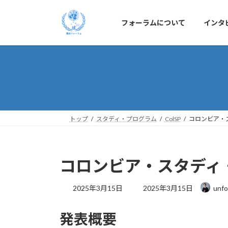
コ
ナ
ン
ビ
フォーラムについて
インタ
テ
ゲ
ン
ー
ツ
シ
へ
ョ
ス
ン
キ
に
ッ
移
プ
動
トップ
スタディ・プログラム
ColSP
コロンビア・ス
コロンビア・スタディ・
最
2025年3月15日
2025年3月15日
unfo
終
更
発表概要
新
日