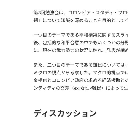
時
:
第3回勉強会は、コロンビア・スタディ・プロ
題」について知識を深めることを目的として
一つ目のテーマである平和構築に関するスライ
後、包括的な和平合意の中でもいくつかの分
に、現在の武力勢力の状況に触れ、発表が締
また、二つ目のテーマである難民については
ミクロの視点から考察した。マクロ的視点で
金提供とコロンビア政府の求める経済援助と
ンティティの交差（ex. 女性×難民）によっ
ディスカッション