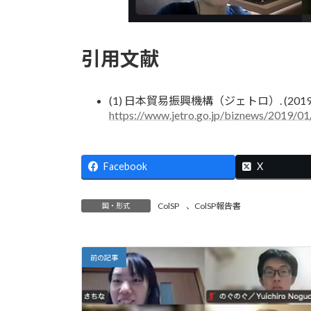
引用文献
(1) 日本貿易振興機構（ジェトロ）. (2
https://www.jetro.go.jp/biznews/2019/
Facebook
X
ColSP
、
ColSP報告書
国・形式
前の記事