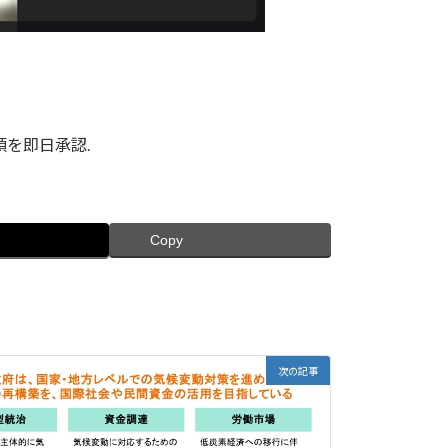
領を即日承認.
Copy
次の記事