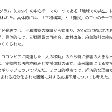
グラム（ColSP）の中心テーマの一つである「地球での共生
行われた。具体的には、「平和構築」と「難民」の二つのテー
ド発表では、平和構築の概論から始まり、2016年に結ばれたF
野、具体的には、元戦闘員の再統合、農村改革、麻薬取引の終
めくくられた。
、コロンビアに関連した「人の移動」のうち特に影響の大きな
は、実効的な法的枠組みと支援体制の確立、南米諸国による支
のギャップについて学んだ。ミクロ的視点では、経済的な理由
て生まれる細分化された困難に対する支援不足についても考えた。