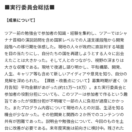
■実行委員会総括■
【成果について】
ツアー前の勉強会で参加者の知識・経験を集約し、ツアーではシャ
ナナ首相の演説訪問を含め国家レベルでの人道支援段階から開発
段階への移行期を体感した。現地の人々が政府に直談判する場面
を目の当たりにし、自分たちの国を再建しようとする人々に出会
えたことは大きかった。そして人とのつながり、視野の深まりは
大きな収穫である。現地で夜通し語り明かし、平和構築、開発、
人生、キャリア等も含めて新しいアイディアや意見を知り、自分の
見解を深められた。 【課題・改善点について】募集時期が遅く（8
月告知）平均金額があがった(約11万～18万）。また実行委員会と
参加者の役割分担についても、このツアーは参加者で作るという趣
旨であったが役割分担が不明確で一部の人に負担が過度にかかっ
た。またプログラム内容について現地の人との対話、生活を知る
機会が少なかった。その他関東と関西の２か所でのコンテンツの
共有が困難であった。説明会や勉強会について、今回のものを土
台に改善が必要である。来年度実施は前向きに検討中。残された