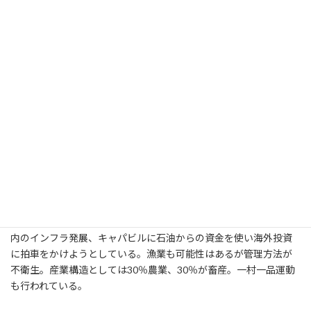
になった方はいない。
②現地集合と聞いたが経費は？
―全部自費。募集期間が遅れ少し高めについた（平均約17万）。
国連の影響もあり物価自体はそこまで安くない。
【東ティモールの産業について】
①二国間援助（有償資金）、特に民間としてどう入っていくかに
興味がある。コーヒー以外に希望の光はあるか。 ―観光業は可能
性がある。バリも近く、オーストラリアからダイバーも来る。生
活用品等も輸入が多い。地元の人たちの車に対する思いが強い。
伝統的織物でタイスがあり、色落ちを改善すれば一つの輸出品に
なる。石油に頼る以外の輸出入による経済発展を図っている。国
内のインフラ発展、キャパビルに石油からの資金を使い海外投資
に拍車をかけようとしている。漁業も可能性はあるが管理方法が
不衛生。産業構造としては30％農業、30％が畜産。一村一品運動
も行われている。