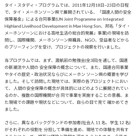
:
タイ・スタディ・プログラムでは、2011年12月18日~23日の日程
で、タイ・メーホンソーン県で展開されている、「国連人間の安全
保障基金」による合同事業(UN Joint Programme on Integrated
Highland Livelihood Development in Mae Hong Son、邦名「タイ・
メーホンソーンにおける高地生活の総合的発展」事業)の現場を訪
問し、国際機関、メーホンソーン県職員、NGO、受益者などから
のブリーフィングを受け、プロジェクトの視察を行いました。
当プログラムでは、まず、渡航前の勉強会(全3回)を通して、国連
の新潮流や人間の 安全保障の概念について、また、国連合同事業
やタイの歴史・政治状況ならびにメーホン ソーン県の概要を学び
ました。そして訪問した現地では、実際の各プロジェクトにおい
て、 人間の安全保障の概念が具体的にはどのように展開されてい
るのか、複数の国際機関が合 同で事業を実施することの意義、ま
た現場での課題や現状などについて、自らの目で見て 確かめてき
ました。
さらに、異なるバックグランドの参加者(社会人 11 名、学生 12 名)
がそれぞれの役割を 分担して準備を進め、現地での体験を共有す