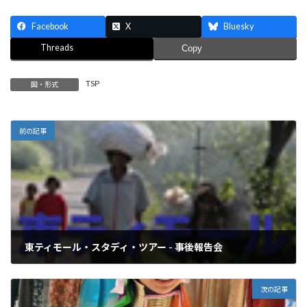
Facebook
X
Bluesky
Threads
Copy
TSP
国・形式
前の記事
東ティモール・スタディ・ツアー - 事後報告会
2011年4月1日
次の記事