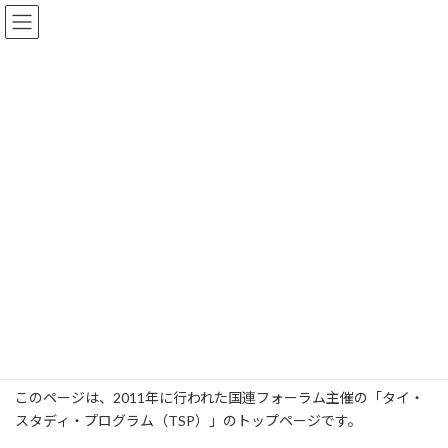
コ
ナ
ン
ビ
テ
ゲ
ン
ー
ツ
シ
へ
ョ
スタディ・プログラム
ス
ン
キ
に
ッ
移
プ
動
トップ
スタディ・プログラム
TSP
タイ・スタディ・プログラム - トップ
タイ・スタディ・プログラム - ト
ップ
最
2012年4月1日
2024年4月28日
unforum_jumpeitakami
終
更
このページは、2011年に行われた国連フォーラム主催の「タイ・
新
日
スタディ・プログラム（TSP）」のトップページです。
時