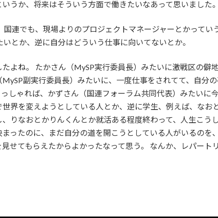
というか、将来はそういう方面で働きたいなあって思いました
ジ、国連でも、現場よりのプロジェクトマネージャーとかってい
たいとか、逆に自分はどういう仕事に向いてないとか。
たよね。 たかさん（MySP実行委員長）みたいに激戦区の僻
（MySP副実行委員長）みたいに、一度仕事をされてて、自分
らっしゃれば、かずさん（国連フォーラム共同代表）みたいに
で世界を変えようとしている人とか、逆に学生、例えば、なお
し、りなおとかりんくんとか就活ある程度終わって、人生こう
決まったのに、まだ自分の道を開こうとしている人がいるのを
見せてもらえたからよかったなって思う。 なんか、レパート