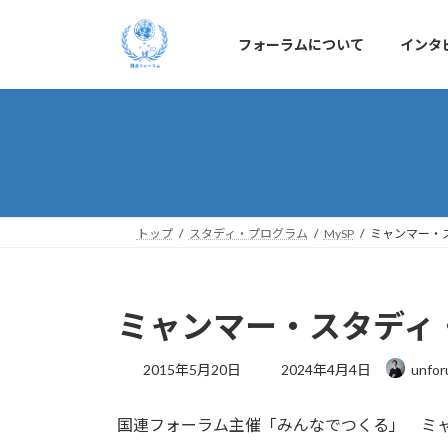
コ
ナ
ン
ビ
フォーラムについて
インタ
テ
ゲ
ン
ー
ツ
シ
へ
ョ
ス
ン
キ
に
ッ
移
プ
動
トップ
スタディ・プログラム
MySP
ミャンマー・ス
ミャンマー・スタディ・
最
2015年5月20日
2024年4月4日
unfor
終
更
国連フォーラム主催「みんなでつくる」 ミャ
新
日