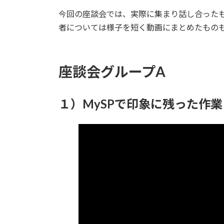
時
今回の座談会では、実際に集まり話し合ったもの
:
者については様子を短く動画にまとめたもの
座談会グループA
１）MySPで印象に残った作業