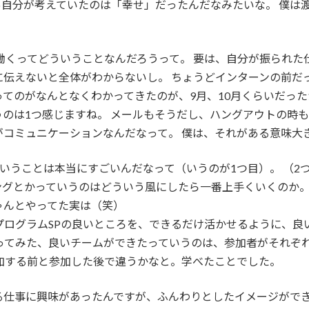
自分が考えていたのは「幸せ」だったんだなみたいな。 僕は
働くってどういうことなんだろうって。 要は、自分が振られた
に伝えないと全体がわからないし。 ちょうどインターンの前だ
てのがなんとなくわかってきたのが、9月、10月くらいだった
のは1つ感じますね。 メールもそうだし、ハングアウトの時
がコミュニケーションなんだなって。 僕は、それがある意味大
ということは本当にすごいんだなって（いうのが1つ目）。 （2
ングとかっていうのはどういう風にしたら一番上手くいくのか
ゃんとやってた実は（笑）
ログラムSPの良いところを、できるだけ活かせるように、良
ってみた、良いチームができたっていうのは、参加者がそれぞ
加する前と参加した後で違うかなと。学べたことでした。
る仕事に興味があったんですが、ふんわりとしたイメージがで