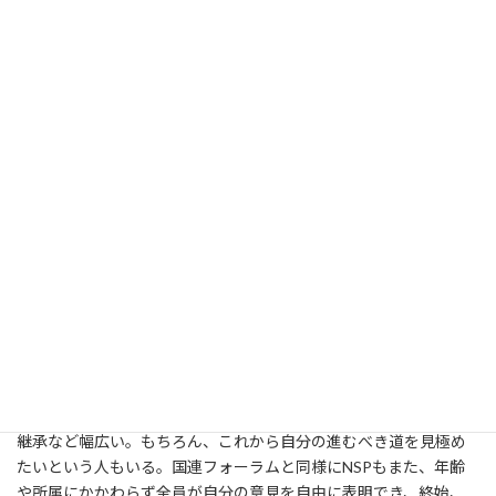
NSPの団体説明
NSPは、国連フォーラムのスタディ・プログラム班幹事と過去プロ
グラム参加者で構成されるタスク・フォース・メンバー9名が訪問
国、現地渡航時期、訪問テーマを決定し、参加メンバーの募集と
選考を実施した。選考を通過したメンバーと合わせて32名がNSP
メンバーとして、2016年6月から2017年3月（予定）の約10ヶ月間
活動している。
渡航前、渡航中、渡航後と3つの各段階において全員が1つ以上の
グループに所属し、個人の専門性や強みを生かしながら活動に取
り組んだ。NSPメンバーは、大学１年生から現役の国連職員、
NGO職員、研究者、会社員など多岐に渡る。それぞれの専門性
も、開発経済、医療・保健、教育、インフラ、気象学、伝統文化
継承など幅広い。もちろん、これから自分の進むべき道を見極め
たいという人もいる。国連フォーラムと同様にNSPもまた、年齢
や所属にかかわらず全員が自分の意見を自由に表明でき、終始、