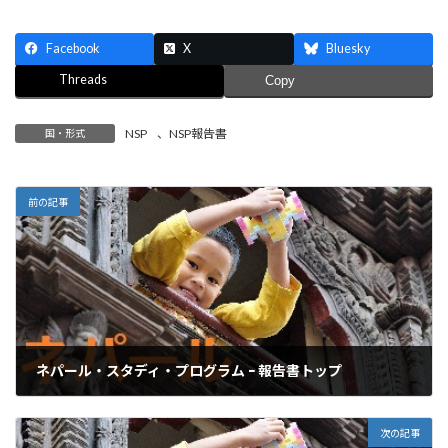
Facebook
X
Bluesky
Threads
Copy
NSP
、
NSP報告書
国・形式
前の記事
ネパール・スタディ・プログラム ｰ 報告書トップ
2017年3月31日
次の記事