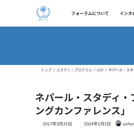
コ
ナ
ン
ビ
フォーラムについて
インタ
テ
ゲ
ン
ー
ツ
シ
へ
ョ
ス
ン
キ
に
ッ
移
プ
動
トップ
スタディ・プログラム
NSP
ネパール・スタデ
ネパール・スタディ・プロ
ングカンファレンス」
最
2017年3月31日
2024年1月5日
unfor
終