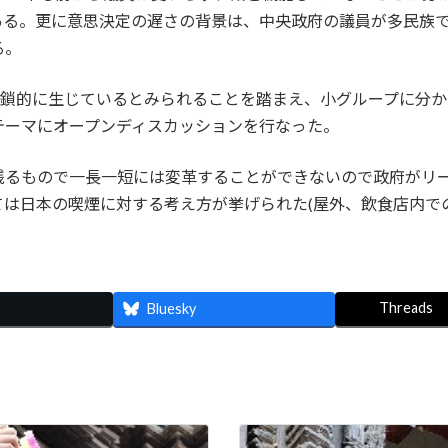
ある。更に意思決定の遅さの背景は、中央政府の議員が多民族
る。
連鎖的に生じているとみられることを踏まえ、小グループに分
テーマにオープンディスカッションを行なった。
残るもので一長一短には変革することができないので政府がリ
ては日本の喫煙に対する考え方が挙げられた(屋外、飲食店内で
Threads
Bluesky