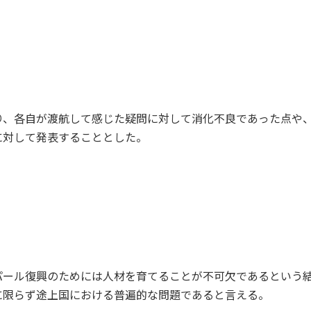
り、各自が渡航して感じた疑問に対して消化不良であった点や
に対して発表することとした。
パール復興のためには人材を育てることが不可欠であるという
に限らず途上国における普遍的な問題であると言える。