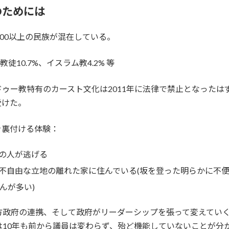
のためには
00以上の民族が混在している。
10.7%、イスラム教4.2% 等
ゥー教特有のカースト文化は2011年に法律で禁止となったは
受けた。
を裏付ける体験：
の人が逃げる
不自由な立地の離れた家に住んでいる(坂を登った明らかに不便
さんが多い)
方政府の連携、そして政府がリーダーシップを張って変えてい
は10年も前から議員は変わらず、殆ど機能していないことが分