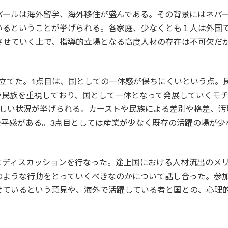
パールは海外留学、海外移住が盛んである。その背景にはネパ
いるということが挙げられる。各家庭、少なくとも１人は外国
展させていく上で、指導的立場となる高度人材の存在は不可欠だ
を立てた。1点目は、国としての一体感が保ちにくいという点。
や民族を重視しており、国として一体となって発展していくモ
難しい状況が挙げられる。カーストや民族による差別や格差、汚
公平感がある。3点目としては産業が少なく既存の活躍の場が少
とディスカッションを行なった。途上国における人材流出のメ
のような行動をとっていくべきなのかについて話し合った。参
せているという意見や、海外で活躍している者と国との、心理