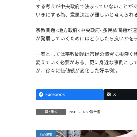
する考えが中央政府で決まっていないことが
いきにする為、意思決定が難しいと考えられ
宗教問題<地方政府<中央政府<多民族問題が
が発展していくためにはどうしたら良いかを
一案としては宗教問題は市民の慣習に根深く
変えていく必要がある。更に身近な事例とし
が、徐々に価値観が変化した好事例)。
Facebook
X
NSP
、
NSP報告書
国・形式
前の記事