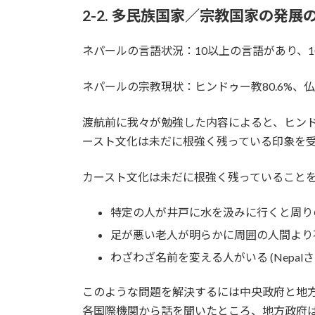
2-2. 多民族国家／宗教国家の発展
ネパールの言語状況：10以上の言語があり、1
ネパールの宗教現状：ヒンドゥー教80.6%、仏教徒
渡航前に我々が勉強した内容によると、ヒンド
ースト文化は未だに根強く残っている印象を
カースト文化は未だに根強く残っていること
特定の人が井戸に水を汲みに行くと周り
足が悪い老人が明らかに周囲の人間より
わざわざ名前を変える人がいる (Nepal
このような問題を解決するには中央政府と地
各国際機関から話を聞いたところ、地方政府