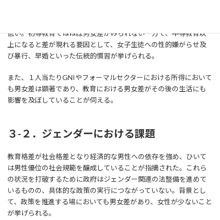
等教育及び高等教育においては、就学率、中退率のいずれも女性
の方が低い数値となっている。また、平均就学年数も女性の方が
低い。初等教育ではほぼ男女差がみられない一方で、中等教育以
上になると差が現れる要因として、女子生徒への性的嫌がらせ及
び暴行、早婚といった伝統的慣習が挙げられる。
また、１人当たりGNIやフォーマルセクターにおける所得において
も男女差は顕著であり、教育における男女差がその後の生活にも
影響を及ぼしていることが伺える。
３-２．ジェンダーにおける課題
教育格差が社会格差となり経済的な男性への依存を強め、ひいて
は男性優位の社会規範を醸成していることが指摘された。これら
の状況を打破するために政府はジェンダー関連の法整備を進めて
いるものの、具体的な政策の実行につながっていない。背景とし
て、政策を推進する場においても男女差があり、女性が少ないこと
が挙げられる。