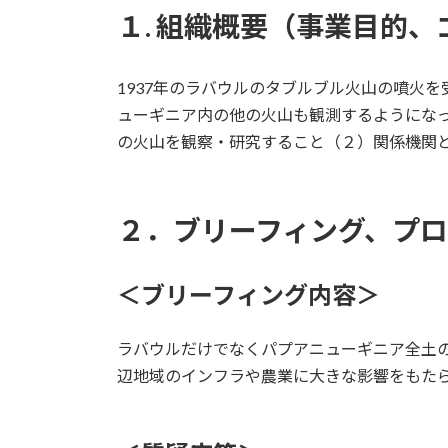
更
１. 組織概要（事業目的
新
日
時
:
1937年のラバウルのタブルブル火山の噴火を
ューギニア内の他の火山も観測するようにな
の火山を観察・研究すること（２）関係機関
２．ブリーフィング、プ
＜ブリーフィング内容＞
ラバウルだけでなくパプアニューギニア全土の
辺地域のインフラや農業に大きな影響をもたら