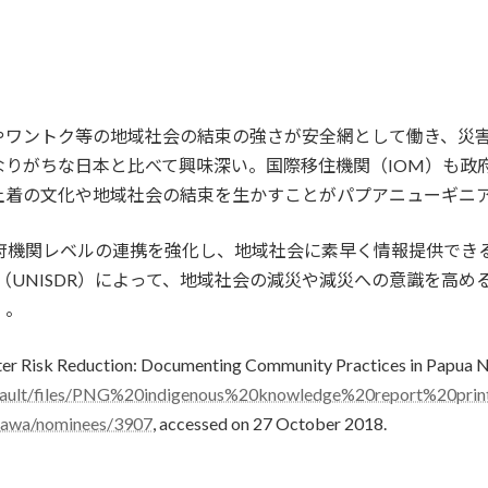
やワントク等の地域社会の結束の強さが安全網として働き、災
なりがちな日本と比べて興味深い。国際移住機関（IOM）も政
土着の文化や地域社会の結束を生かすことがパプアニューギニ
政府機関レベルの連携を強化し、地域社会に素早く情報提供でき
所（UNISDR）によって、地域社会の減災や減災への意識を高
）。
 Risk Reduction: Documenting Community Practices in Papua N
/default/files/PNG%20indigenous%20knowledge%20report%20prin
akawa/nominees/3907
, accessed on 27 October 2018.