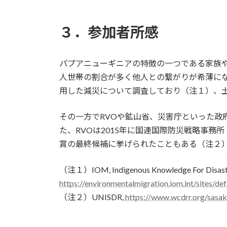
３．参加者所感
パプアニューギニアの特徴の一つである家族
人世帯の割合が多く他人との繋がりが希薄に
用した減災について調査しており（注１）、
その一方でRVOや鉱山省、災害庁といった
た、RVOは2015年に国連国際防災戦略事務
賞の最終候補に挙げられたこともある（注２
（注１）IOM, Indigenous Knowledge For Disaster
https://environmentalmigration.iom.int/sites
（注２）UNISDR,
https://www.wcdrr.org/sas