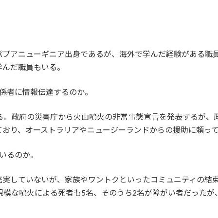
はパプアニューギニア出身であるが、海外で学んだ経験がある職員
学んだ職員もいる。
関係者に情報伝達するのか。
供する。政府の災害庁から火山噴火の非常事態宣言を発表するが
ており、オーストラリアやニュージーランドからの援助に頼っ
いるのか。
は充実していないが、家族やワントクといったコミュニティの結
大規模な噴火による死者も5名、そのうち2名が障がい者だった