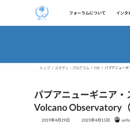
コ
ナ
ン
ビ
フォーラムについて
インタ
テ
ゲ
ン
ー
ツ
シ
へ
ョ
ス
ン
キ
に
ッ
移
プ
動
トップ
スタディ・プログラム
PSP
パプアニューギニア
パプアニューギニア・スタ
Volcano Observ
最
2019年4月29日
2023年4月15日
unfo
終