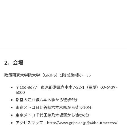
日
（RSP）現地渡航報告会＠冬のネッ
時
:
トワーキング・カンファレンス
1．日時
2018年1月7日（日）14:30～17:30（14:00 受付開始）
2．会場
政策研究大学院大学（GRIPS）1階 想海樓ホール
〒106-8677 東京都港区六本木7-22-1（電話）03-6439-
6000
都営大江戸線六本木駅から徒歩5分
東京メトロ日比谷線六本木駅から徒歩10分
東京メトロ千代田線乃木坂駅から徒歩6分
アクセスマップ：http://www.grips.ac.jp/jp/about/access/