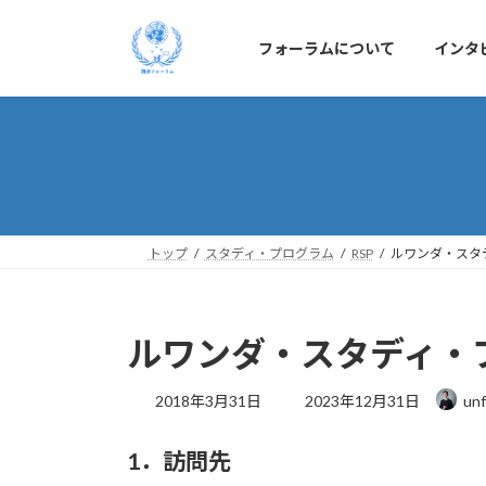
コ
ナ
ン
ビ
フォーラムについて
インタ
テ
ゲ
ン
ー
ツ
シ
へ
ョ
ス
ン
キ
に
ッ
移
プ
動
トップ
スタディ・プログラム
RSP
ルワンダ・スタデ
ルワンダ・スタディ・プロ
最
2018年3月31日
2023年12月31日
unf
終
更
1．訪問先
新
日