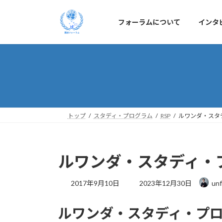
コ
ナ
ン
ビ
フォーラムについて
インタ
テ
ゲ
ン
ー
ツ
シ
へ
ョ
ス
ン
キ
に
ッ
移
プ
動
トップ
スタディ・プログラム
RSP
ルワンダ・スタデ
ルワンダ・スタディ・プ
最
2017年9月10日
2023年12月30日
unf
終
更
ルワンダ・スタディ・プロ
新
日