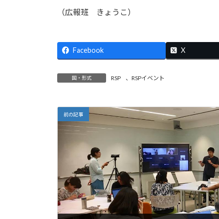
（広報班 きょうこ）
Facebook
X
RSP
、
RSPイベント
国・形式
前の記事