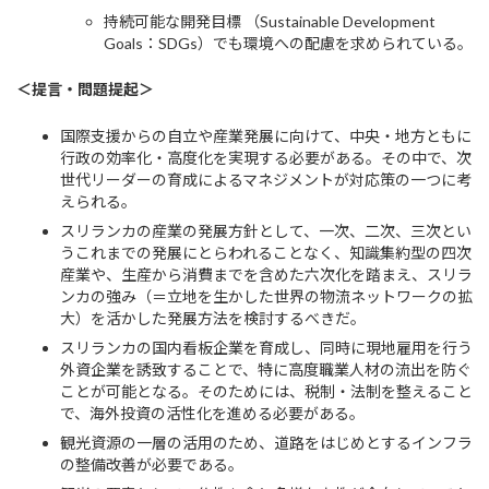
持続可能な開発目標 （Sustainable Development
Goals：SDGs）でも環境への配慮を求められている。
＜提言・問題提起＞
国際支援からの自立や産業発展に向けて、中央・地方ともに
行政の効率化・高度化を実現する必要がある。その中で、次
世代リーダーの育成によるマネジメントが対応策の一つに考
えられる。
スリランカの産業の発展方針として、一次、二次、三次とい
うこれまでの発展にとらわれることなく、知識集約型の四次
産業や、生産から消費までを含めた六次化を踏まえ、スリラ
ンカの強み（＝立地を生かした世界の物流ネットワークの拡
大）を活かした発展方法を検討するべきだ。
スリランカの国内看板企業を育成し、同時に現地雇用を行う
外資企業を誘致することで、特に高度職業人材の流出を防ぐ
ことが可能となる。そのためには、税制・法制を整えること
で、海外投資の活性化を進める必要がある。
観光資源の一層の活用のため、道路をはじめとするインフラ
の整備改善が必要である。