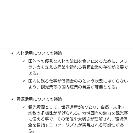
＜勉強した内容および議論内容＞
経済モデルについての議論
地方自治体による農業・漁業組合の仲介機能不全、中
央省庁の業務に重複が生じるなど、行政力に課題があ
る一方、産業面ではインドという大規模市場を隣国に
持ち、特に観光での強みを持つ。
人材活用についての議論
国外への優秀な人材の流出を食い止めるために、スリ
ランカを支える産業や誇れる看板企業の存在が必要で
ある。
国内に残る仕事が低賃金のみという状況にはならない
よう、観光業等の国内産業の発展が肝要となる。
資源活用についての議論
観光資源として、世界遺産が8つあり、自然・文化・
宗教の多様性が挙げられる。地域固有の魅力を観光客
に伝える事で、その価値や大切さが理解され、環境保
全を目指すエコツーリズムが実現される可能性があ
る。