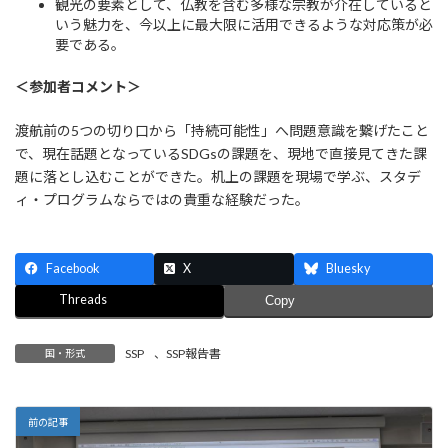
観光の要素として、仏教を含む多様な宗教が介在していると
いう魅力を、今以上に最大限に活用できるような対応策が必
要である。
＜参加者コメント＞
渡航前の5つの切り口から「持続可能性」へ問題意識を繋げたこと
で、現在話題となっているSDGsの課題を、現地で直接見てきた課
題に落とし込むことができた。机上の課題を現場で学ぶ、スタデ
ィ・プログラムならではの貴重な経験だった。
Facebook
X
Bluesky
Threads
Copy
SSP
、
SSP報告書
国・形式
前の記事