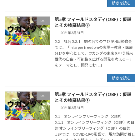
続きを読む
第5章 フィールドスタディ(OBF)：仮説
USP
とその検証結果②
2021年3月31日
5.2 社会 5.2.1 勉強会での学び 第4回勉強会
では、「in larger freedomの実現ー教育・医療
分野を中心として、ウガンダの未来を担う将来
世代の自由・可能性を広げる開発を考えるー」
をテーマとし、開発にお […]
続きを読む
第5章 フィールドスタディ(OBF)：仮説
USP
とその検証結果①
2021年3月31日
5.1 オンラインブリーフィング（OBF）
5.1.1 オンラインブリーフィング（OBF）の目
的 オンラインブリーフィング（OBF）の目的
USPでは、COVID-19の影響で、現地訪問が難し