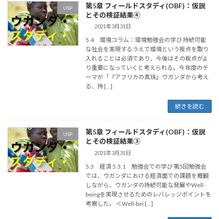
第5章 フィールドスタディ(OBF)：仮説
USP
とその検証結果④
2021年3月31日
5.4 環境コラム：環境勉強会の学び 持続可能
な社会を実現するうえで環境という視点を取り
入れることは必須であり、今後はその視点がよ
り重要になっていくと考えられる。今年度のテ
ーマが「『アフリカの真珠』ウガンダから考え
る、持 […]
続きを読む
第5章 フィールドスタディ(OBF)：仮説
USP
とその検証結果③
2021年3月31日
5.3 経済 5.3.1 勉強会での学び 第5回勉強会
では、ウガンダにおける経済面での課題を概観
しながら、ウガンダの持続可能な発展やWell-
beingを実現させるためのレバレッジポイントを
考察した。 ＜Well-bei […]