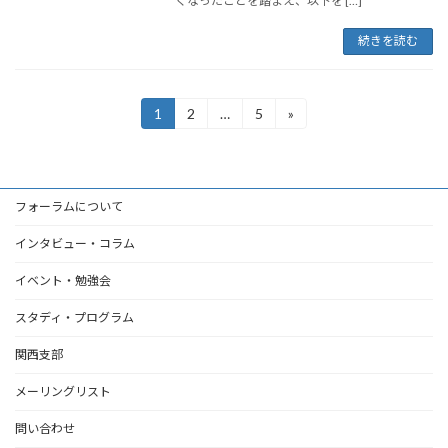
くなったことを踏まえ、以下を […]
続きを読む
投
1
2
…
5
»
固
固
固
定
定
定
稿
ペ
ペ
ペ
ー
ー
ー
の
ジ
ジ
ジ
フォーラムについて
ペ
ー
インタビュー・コラム
ジ
イベント・勉強会
送
スタディ・プログラム
り
関西支部
メーリングリスト
問い合わせ