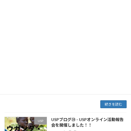
ングを、9月より実施しています。ラストの3月
には、3回分のブリーフィング（うち1つは録画
視聴 […]
続きを読む
USPブログ㉞ - USPメンバーによる活動
USP
振り返り⑧
2021年4月7日
みなさんこんにちは。Part⑧に続き、今回は3名
の参加メンバーにこの1年間の活動を振り返っ
ていただきました。活動を通してどんな学びが
あり、どのような変化がご自身にあったのでし
ょうか？SPの活動にご関心がある方、必見で
す！ […]
続きを読む
USPブログ㉝ - USPオンライン活動報告
USP
会を開催しました！！