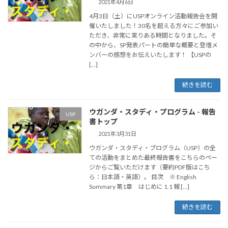
2021年4月6日
4月3日（土）にUSPオンライン活動報告会を開
催いたしました！30名を超える方々にご参加い
ただき、非常に実りある時間となりました。そ
の中から、SP発表パートの簡単な概要と登壇メ
ンバーの感想をお伝えいたします！ 【USPの
[…]
続きを読む
ウガンダ・スタディ・プログラム - 報告
USP
書トップ
2021年3月31日
ウガンダ・スタディ・プログラム（USP）の全
ての活動をまとめた最終報告書をこちらのペー
ジからご覧いただけます（要約PDF版はこち
ら：日本語・英語）。 目次 ※ English
Summary 第1章 はじめに 1.1 報 […]
続きを読む