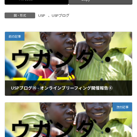
USP
、
USPブログ
国・形式
前の記事
USPブログ㉟ - オンラインブリーフィング開催報告⑧
2021年4月10日
次の記事