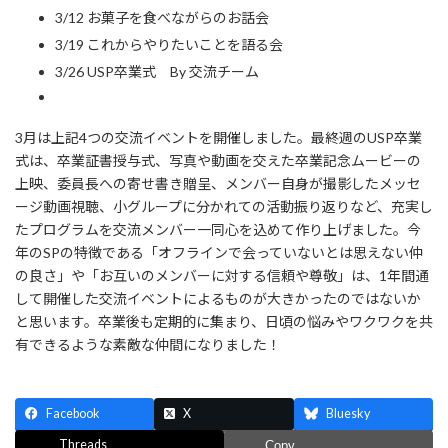
3/12 お菓子を食べながらのお話会
3/19 これからやりたいことを語る会
3/26 USP卒業式 By 交流チーム
3月は上記4つの交流イベントを開催しました。最終週のUSP卒業
式は、卒業証書授与式、写真や動画を交えた卒業記念ムービーの
上映、委員長への寄せ書き贈呈、メンバー自身が撮影したメッセ
ージ動画視聴、小グループに分かれての活動振り返りなど、充実し
たプログラムを交流メンバー一同心を込めて作り上げました。今
年のSPの特徴である「オフラインで会っていないとは思えない仲
の良さ」や「お互いのメンバーに対する信頼や尊敬」は、1年間通
して開催した交流イベントによるものが大きかったのではないか
と思います。卒業後も定期的に集まり、日頃の悩みやワクワクを共
有できるような素敵な仲間になりました！
Facebook
X
Bluesky
Threads
Copy