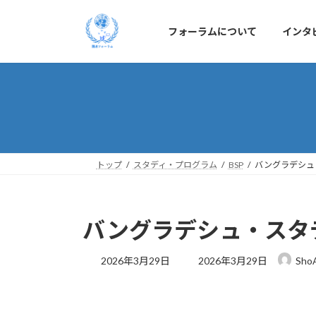
コ
ナ
ン
ビ
フォーラムについて
インタ
テ
ゲ
ン
ー
ツ
シ
へ
ョ
ス
ン
キ
に
ッ
移
プ
動
トップ
スタディ・プログラム
BSP
バングラデシュ
バングラデシュ・スタデ
最
2026年3月29日
2026年3月29日
Sho
終
更
新
日