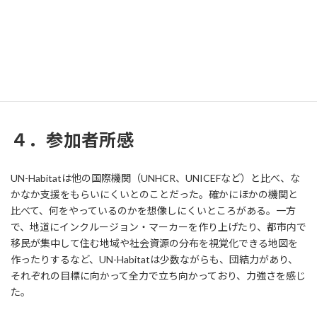
価するためのツールを開発したり、都市内で移民が集中して住む
地域や社会資源の分布を視覚化できる地図を作ったりして、デー
タ収集と分析を行っている。地元住民と移民が共同で計画を立て
る活動を実施したり、起業支援をすることで、移民や避難民が都市
環境で安全かつ安定した生活を送れるよう支援されることが期待
されている。
４．参加者所感
UN-Habitatは他の国際機関（UNHCR、UNICEFなど）と比べ、な
かなか支援をもらいにくいとのことだった。確かにほかの機関と
比べて、何をやっているのかを想像しにくいところがある。一方
で、地道にインクルージョン・マーカーを作り上げたり、都市内で
移民が集中して住む地域や社会資源の分布を視覚化できる地図を
作ったりするなど、UN-Habitatは少数ながらも、団結力があり、
それぞれの目標に向かって全力で立ち向かっており、力強さを感じ
た。