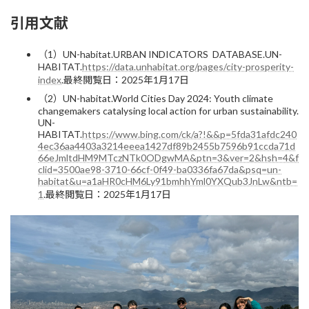
引用文献
（1）UN-habitat.URBAN INDICATORS DATABASE.UN-
HABITAT.
https://data.unhabitat.org/pages/city-prosperity-
index
.最終閲覧日：2025年1月17日
（2）UN-habitat.World Cities Day 2024: Youth climate
changemakers catalysing local action for urban sustainability.
UN-
HABITAT.
https://www.bing.com/ck/a?!&&p=5fda31afdc240
4ec36aa4403a3214eeea1427df89b2455b7596b91ccda71d
66eJmltdHM9MTczNTk0ODgwMA&ptn=3&ver=2&hsh=4&f
clid=3500ae98-3710-66cf-0f49-ba0336fa67da&psq=un-
habitat&u=a1aHR0cHM6Ly91bmhhYml0YXQub3JnLw&ntb=
1
.最終閲覧日：2025年1月17日