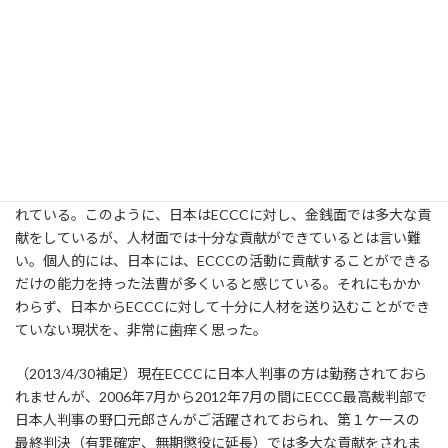
CSP参加者の感想：大橋さん
ECCCでは、法廷と傍聴席が分厚いガラスで区切られていたのが印
象的だった。傍聴人が被告人に対して、銃撃や投石等の手段によ
り報復することを防ぐための措置ではないかと思われる。内戦下
での犯罪を裁くというECCCの特質を物語っているように感じた。
また、ECCCの裁判官や検察官に、日本人が１人もいなかったこと
は驚きであった。ECCCの財源の41％は、日本の出資金により賄わ
れている。このように、日本はECCCに対し、金銭面では多大な貢
献をしているが、人材面では十分な貢献ができているとは言い難
い。個人的には、日本には、ECCCの活動に貢献することができる
だけの能力を持った法曹が多くいると感じている。それにもかか
わらず、日本からECCCに対して十分に人材を送り込むことができ
ていない現状を、非常に歯痒く思った。
（2013/4/30補足）現在ECCCに日本人判事の方は勤務されておら
れませんが、2006年7月から2012年7月の間にECCC最高裁判部で
日本人判事の野口元郎さんがご活躍されておられ、第１ケースの
最終判決（有罪確定、無期懲役に延長）では多大な貢献をされま