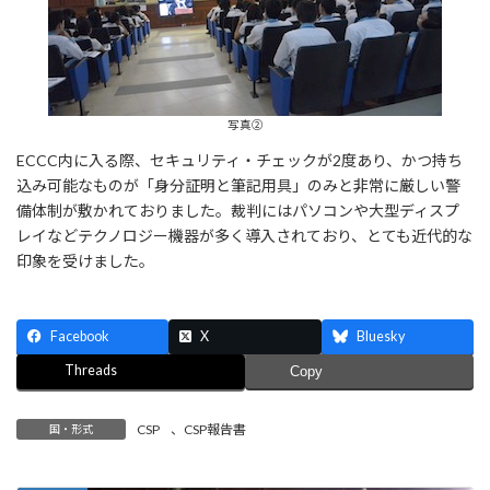
写真②
ECCC内に入る際、セキュリティ・チェックが2度あり、かつ持ち
込み可能なものが「身分証明と筆記用具」のみと非常に厳しい警
備体制が敷かれておりました。裁判にはパソコンや大型ディスプ
レイなどテクノロジー機器が多く導入されており、とても近代的な
印象を受けました。
Facebook
X
Bluesky
Threads
Copy
CSP
、
CSP報告書
国・形式