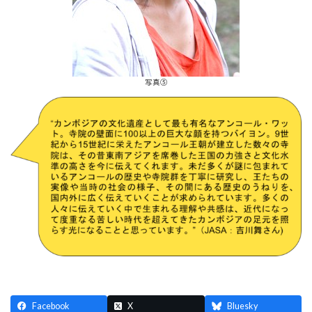
写真⑤
Facebook
X
Bluesky