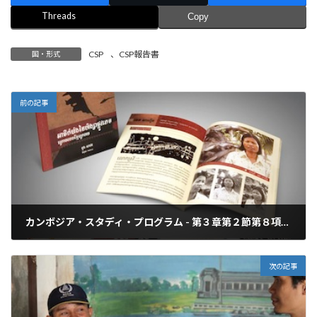
Threads
Copy
CSP
、
CSP報告書
国・形式
前の記事
カンボジア・スタディ・プログラム - 第３章第２節第８項：クメール・ルージュ政権下のジェンダーに基づく暴力被害者を対象としたプロジェクトについて
2013年4月6日
次の記事