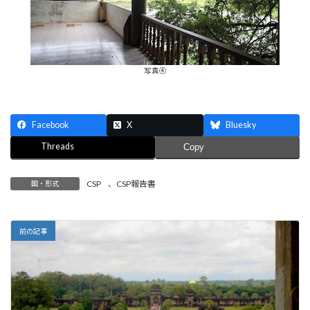
写真④
Facebook
X
Bluesky
Threads
Copy
CSP
、
CSP報告書
国・形式
前の記事