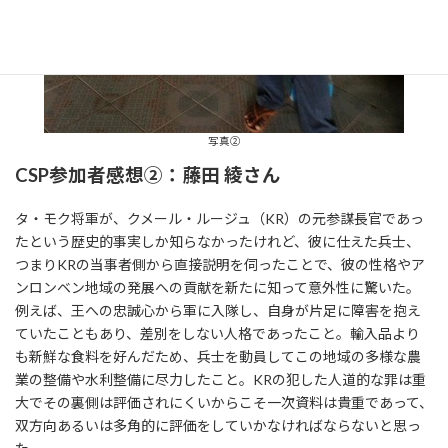
写真②
CSP参加者感想②：藤田 綾さん
タ・モク将軍が、クメール・ルージュ（KR）の元参謀長官であっ
たという歴史的事実しか知らなかったけれど、彼に仕えた兵士、
つまりKRの当事者側から直接説明を伺ったことで、彼の性格やア
ンロンベン地域の発展への貢献を新たに知って意外性に驚いた。
例えば、王への忠誠心から軍に入隊し、自身が片足に障害を抱え
ていたこともあり、差別をしない人格であったこと。輸入品より
も新鮮な食料を好んだため、兵士を動員してこの地域の多様な農
業の整備や水利整備に尽力したこと。KRの犯した人道的な罪は重
大でその裏側は評価されにくいからこそ一次資料は貴重であって、
双方向あるいは多角的に評価をしていかなければならないと思っ