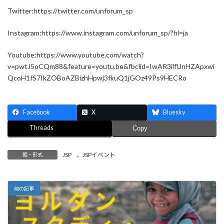
Twitter:https://twitter.com/unforum_sp
Instagram:https://www.instagram.com/unforum_sp/?hl=ja
Youtube:https://www.youtube.com/watch?
v=pwtJ5oCQm88&feature=youtu.be&fbclid=IwAR3ilfUnHZApxwi
QcoH1fS7IkZOBoAZBizhHpwj3fkuQ1jGOz49Ps9HECRo
Facebook
X
Bluesky
Threads
Copy
JSP
、
JSPイベント
国・形式
前の記事