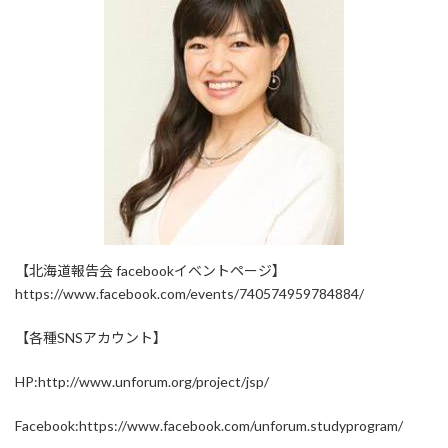
【北海道報告会 facebookイベントページ】
https://www.facebook.com/events/740574959784884/
【各種SNSアカウント】
HP:http://www.unforum.org/project/jsp/
Facebook:https://www.facebook.com/unforum.studyprogram/