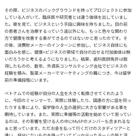
その際、ビジネスのバックグラウンドを持ってプロジェクトに参加
している人がいて、臨床医や研究者とは違う価値を出していまし
た。彼を見て、ビジネスという手段に興味を持ちました。目の前
の患者さんを治療するっていう道以外にも、もっと色々な関わり
方で健康を改善する事ができるのではないかと思ったのです。そ
の後、消費財メーカーのインターンに参加し、ビジネス自体にも
面白みを感じ、健康×ビジネスの領域で自分の出せる付加価値は無
いだろうかと考えるようになりました。結果、歯科医師免許は取
得したものの、数年、外資系コンサルティング会社でビジネスの
経験を積み、製薬メーカーでマーケティングの職につき、今は留学
前の準備段階にいます。
ベトナムでの経験が自分の人生を大きく転換させてくれたよう
に、今回のミャンマーで、実際に体験したり、国連の方に話を伺っ
たりする事により、留学後の人生の選択に大きな影響がある事を
期待しています。また、実際に準備等の活動を始めていて思ってい
るのは、その影響を受ける人の中にMySPのメンバーも含まれるな
ぁと思っています。ただお金を払って行くだけのスタディツアーと
違い、自分にないものを持っていてどっか尖ったチームの皆と活