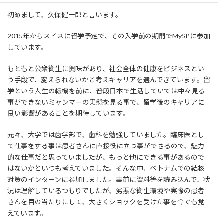
初めまして、久保健一郎と言います。
2015年からスイスに留学予定で、その入学前の期間でMySPに参加
しています。
もともと公衆衛生に興味があり、社会全体の健康をビジネスとい
う手段で、変えられないかと考えキャリアを選んできています。留
学という人生の転機を前に、普段日本で生活していては中々見る
事ができないミャンマーの実態を見る事で、留学後のキャリアに
良い影響があることを期待しています。
元々、大学では歯学部で、歯科を勉強していました。臨床医とし
て仕事をする事は患者さんに直接役に立つ事ができるので、魅力
的な仕事だと思っていましたが、もっと他にできる事があるので
はないかといつも考えていました。そんな中、ベトナムでの結核
対策のインターンに参加しました。事前に資料等を読み込んで、状
況は理解しているつもりでしたが、劣悪な衛生環境や実際の患者
さんを目の当たりにして、大きくショックを受けた事を今でも覚
えています。