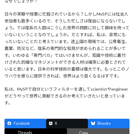
なぜでしょうか？
日々の実験や授業に忙殺されているから？しかしMySPには社会人
参加者も数多くいるので、そうした忙しさは理由にならないでし
ょう。では理系の人間はこうした世界の問題に対して興味を持って
いないということなのでしょうか。だとすれば、私は、非常にも
ったいないことだと考えています。途上国の現場では、公衆衛生、
農業、防災など、理系の専門的な知見が求められることが多いで
す。いわゆる「専門バカ」ではいけませんが、知識や技術に裏付
けされた的確なマネジメントができる人材は確実に必要とされて
いると思います。日本の科学技術の蓄積は偉大です。もっとこのノ
ウハウを彼らに提供できれば、世界はより良くなるはずです。
私は、MySPで自分というフィルターを通してscientistやengineer
がどうやって世界に貢献できるのか考えていきたいと思っていま
す。
Facebook
X
Bluesky
Threads
Copy