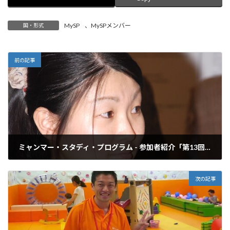
MySP
、
MySPメンバー
国・形式
前の記事
ミャンマー・スタディ・プログラム - 参加者紹介「第13回 池田裕美さん」
2015年6月13日
次の記事