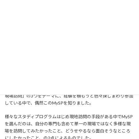
た（笑））、どん底気分を味わっていたところに現在の教授から
タイへの留学の話が来て、「これしかない！」と飛びつきまし
た。もしこのとき一念発起していなければ一体どんな大学生活に
なっていたか、想像したくもありませんが、とにもかくにも、初
めての海外での刺激的な生活と、声を上げただけで異国で暮らせ
てしまったという高揚感が、「行動すること、挑戦すること」の重
要性を私の脳に刻んでしまった、そういう経験だったと思います。
この留学は、自分のキャリアという点においてもターニングポイ
ントとなりました。図らずも入った学部は土木、つまりインフラ
整備の学び場であり、それがタイでの留学と合わさり、「途上国で
のインフラ整備を将来の仕事に」という自分の中で明確な指針が
生まれました。その後は、「海外経験」「国際交流」「途上国の
現場訪問」の3つをテーマに、経験を積もうと色々探しまわり参加
している中で、偶然このMySPを知りました。
様々なスタディプログラムはじめ現地訪問の手段がある中でMySP
を選んだのは、自分の専門も含めて単一の現場ではなく多様な現
場を訪問してみたかったこと、どうせやるなら面白そうなところ
にしたかったこと、の2点によるものでした。