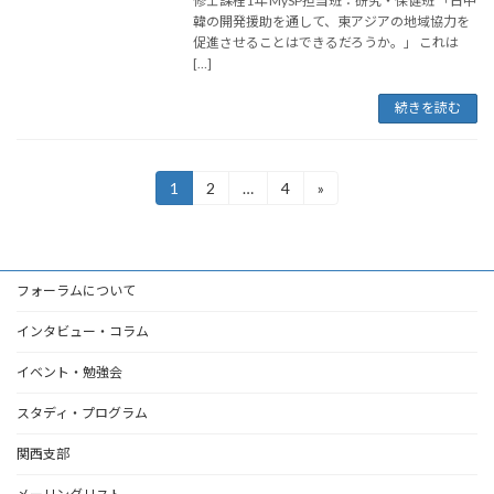
修士課程1年 MySP担当班：研究・保健班 「日中
韓の開発援助を通して、東アジアの地域協力を
促進させることはできるだろうか。」 これは
[…]
続きを読む
投
1
2
…
4
»
固
固
固
定
定
定
稿
ペ
ペ
ペ
ー
ー
ー
の
ジ
ジ
ジ
フォーラムについて
ペ
ー
インタビュー・コラム
ジ
イベント・勉強会
送
スタディ・プログラム
り
関西支部