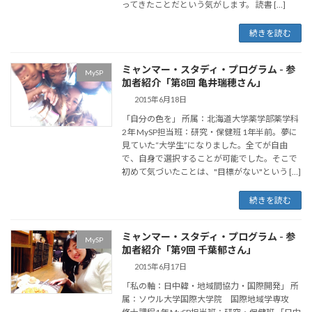
ってきたことだという気がします。 読書 […]
続きを読む
ミャンマー・スタディ・プログラム - 参
MySP
加者紹介「第8回 亀井瑞穂さん」
2015年6月18日
「自分の色を」 所属：北海道大学薬学部薬学科
2年 MySP担当班：研究・保健班 1年半前。夢に
見ていた“大学生”になりました。全てが自由
で、自身で選択することが可能でした。そこで
初めて気づいたことは、"目標がない"という […]
続きを読む
ミャンマー・スタディ・プログラム - 参
MySP
加者紹介「第9回 千葉郁さん」
2015年6月17日
「私の軸：日中韓・地域間協力・国際開発」 所
属：ソウル大学国際大学院 国際地域学専攻