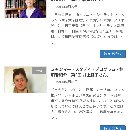
2015年6月22日
「自分の世界」 所属：ニュージーランド オーク
ランド大学大学院理学部環境学科環境科学（休
学中）＋自営業者（自称）＋フリーランス翻訳
者（自称）＋自由人 MySP担当班：企画・広報
班。国際機関調整役 高校（の途中）までは、生
[…]
続きを読む
ミャンマー・スタディ・プログラム - 参
MySP
加者紹介「第5回 井上良子さん」
2015年6月21日
「出会うということ」 所属：九州大学ユヌス＆
椎木ソーシャルビジネス研究センター MySP担
当班：研究保健班 私が人生においていちばん大
切にしているのは人との出会いです。ときには
人生観が変わり、進路選択にも影響を与えるよ
う […]
続きを読む