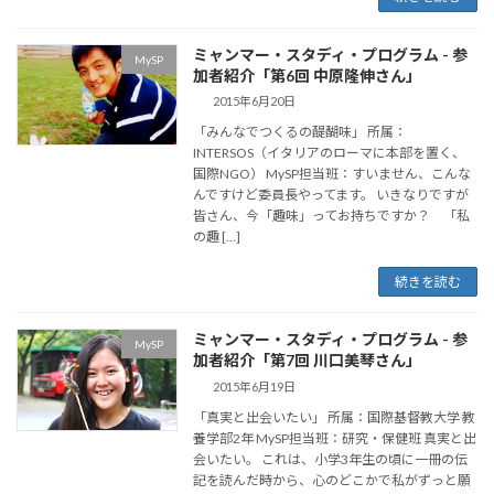
ミャンマー・スタディ・プログラム - 参
MySP
加者紹介「第6回 中原隆伸さん」
2015年6月20日
「みんなでつくるの醍醐味」 所属：
INTERSOS（イタリアのローマに本部を置く、
国際NGO） MySP担当班：すいません、こんな
んですけど委員長やってます。 いきなりですが
皆さん、今「趣味」ってお持ちですか？ 「私
の趣 […]
続きを読む
ミャンマー・スタディ・プログラム - 参
MySP
加者紹介「第7回 川口美琴さん」
2015年6月19日
「真実と出会いたい」 所属：国際基督教大学 教
養学部2年 MySP担当班：研究・保健班 真実と出
会いたい。 これは、小学3年生の頃に一冊の伝
記を読んだ時から、心のどこかで私がずっと願