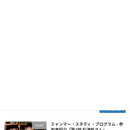
悔しさ」 所属：筑波大学 社会・国際学群 国
際総合学類 国際関係学主専攻 MySP担当班：
企画・広報班 私は非常に負けず嫌いな人間で
す。サッカーを17年程度やり、野球を少し父に
教 […]
続きを読む
ミャンマー・スタディ・プログラム - 参
MySP
加者紹介「第3回 山内ゆりかさん」
2015年6月23日
「MySPとの出会い」 所属：横浜市立大学 国
際総合科学部3年 国際文化創造コース MySP担
当班：企画・広報班 イギリスの大学への留学、
そして国連フォーラム・MySPとの出会いは今
までの私から変わる大きなきっかけとなり […]
続きを読む
ミャンマー・スタディ・プログラム - 参
MySP
加者紹介「第4回 松浦航さん」