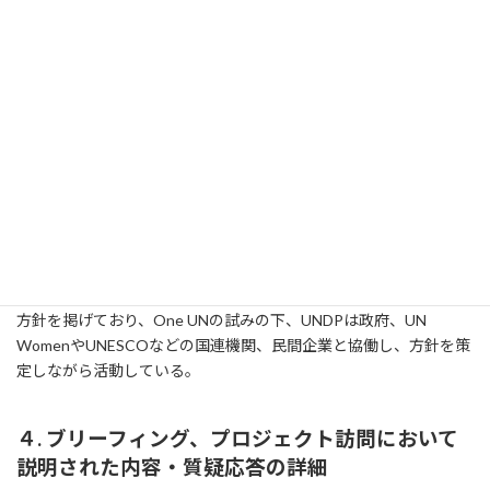
2．該当テーマ：
貧困削減、One UN（One UNとは、複数の国連機関の援助戦略、
計画、プログラムをより整合的で相互補完的なものにする取り組
みのこと。）
3．組織概要（事業目的、ゴール等）
ルワンダは、One UNプロジェクトをパイロットとして行っている
8カ国のうちの一つであり、UNDPは、この中でも特に中心的な役
割を果たしている。UNDPルワンダでは「貧困削減」「民主的統
治」「環境＆エネルギー」「政策提言」の主に4つの分野における
方針を掲げており、One UNの試みの下、UNDPは政府、UN
WomenやUNESCOなどの国連機関、民間企業と協働し、方針を策
定しながら活動している。
４. ブリーフィング、プロジェクト訪問において
説明された内容・質疑応答の詳細