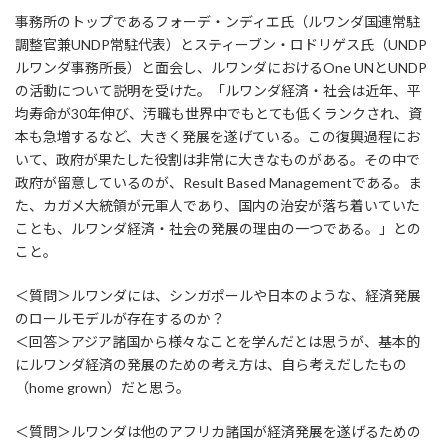
事務所のトップであるフォーデ・ンディエ氏（ルワンダ国連常駐
調整官兼UNDP常駐代表）とスティーブン・ロドリゲス氏（UNDP
ルワンダ事務所長）と面会し、ルワンダにおけるOne UNとUNDP
の活動について説明を受けた。「ルワンダ経済・社会は近年、平
均寿命が30年伸び、汚職も世界中でもとても低くランクされ、資
本も急増するなど、大きく発展を遂げている。この復興過程にお
いて、政府が果たした役割は非常に大きなものがある。その中で
政府が留意しているのが、Result Based Managementである。ま
た、カガメ大統領が元軍人であり、国内の治安が落ち着いていた
ことも、ルワンダ経済・社会の発展の理由の一つである。」との
こと。
＜質問＞ルワンダには、シンガポールや日本のような、経済発展
のロールモデルが存在するのか？
＜回答＞アジア諸国から様々なことを学んだとは思うが、基本的
にルワンダ経済の発展のための考え方は、自ら考えだしたもの
（home grown）だと思う。
＜質問＞ルワンダは他のアフリカ諸国が経済発展を遂げるための