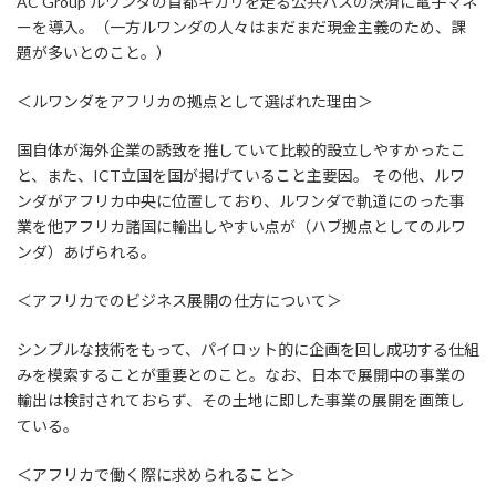
AC Group ルワンダの首都キガリを走る公共バスの決済に電子マネ
ーを導入。（一方ルワンダの人々はまだまだ現金主義のため、課
題が多いとのこと。）
＜ルワンダをアフリカの拠点として選ばれた理由＞
国自体が海外企業の誘致を推していて比較的設立しやすかったこ
と、また、ICT立国を国が掲げていること主要因。 その他、ルワ
ンダがアフリカ中央に位置しており、ルワンダで軌道にのった事
業を他アフリカ諸国に輸出しやすい点が（ハブ拠点としてのルワ
ンダ）あげられる。
＜アフリカでのビジネス展開の仕方について＞
シンプルな技術をもって、パイロット的に企画を回し成功する仕組
みを模索することが重要とのこと。なお、日本で展開中の事業の
輸出は検討されておらず、その土地に即した事業の展開を画策し
ている。
＜アフリカで働く際に求められること＞