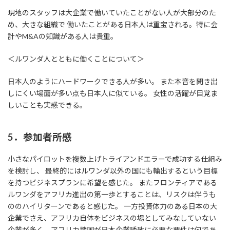
現地のスタッフは大企業で働いていたことがない人が大部分のた
め、大きな組織で 働いたことがある日本人は重宝される。特に会
計やM&Aの知識がある人は貴重。
＜ルワンダ人とともに働くことについて＞
日本人のようにハードワークできる人が多い。 また本音を聞き出
しにくい場面が多い点も日本人に似ている。 女性の活躍が目覚ま
しいことも実感できる。
5．参加者所感
小さなパイロットを複数上げトライアンドエラーで成功する仕組み
を検討し、 最終的にはルワンダ以外の国にも輸出するという目標
を持つビジネスプランに希望を感じた。 またフロンティアである
ルワンダをアフリカ進出の第一歩とすることは、リスクは伴うも
ののハイリターンであると感じた。 一方投資体力のある日本の大
企業でさえ、アフリカ自体をビジネスの場としてみなしていない
企業が多く、アフリカ諸国が日本企業誘致に必要な要件は何であ