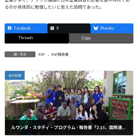
るのか具体的に勉強したいと思えた訪問であった。
Facebook
X
Bluesky
Threads
Copy
RSP
、
RSP報告書
国・形式
前の記事
ルワンダ・スタディ・プログラム - 報告書「2.15．国際連合世界食糧計画(WFP) 農村開発」