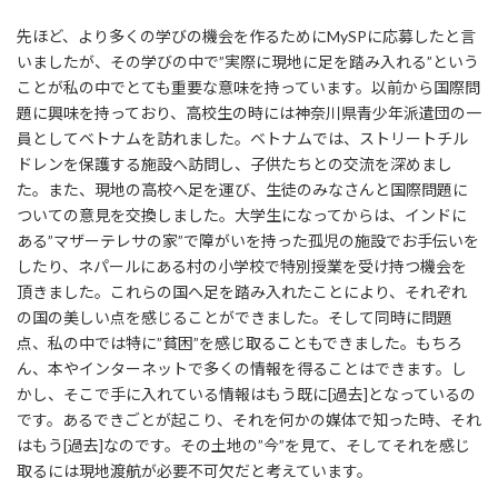
先ほど、より多くの学びの機会を作るためにMySPに応募したと言
いましたが、その学びの中で”実際に現地に足を踏み入れる”という
ことが私の中でとても重要な意味を持っています。以前から国際問
題に興味を持っており、高校生の時には神奈川県青少年派遣団の一
員としてベトナムを訪れました。ベトナムでは、ストリートチル
ドレンを保護する施設へ訪問し、子供たちとの交流を深めまし
た。また、現地の高校へ足を運び、生徒のみなさんと国際問題に
ついての意見を交換しました。大学生になってからは、インドに
ある”マザーテレサの家”で障がいを持った孤児の施設でお手伝いを
したり、ネパールにある村の小学校で特別授業を受け持つ機会を
頂きました。これらの国へ足を踏み入れたことにより、それぞれ
の国の美しい点を感じることができました。そして同時に問題
点、私の中では特に”貧困”を感じ取ることもできました。もちろ
ん、本やインターネットで多くの情報を得ることはできます。し
かし、そこで手に入れている情報はもう既に[過去]となっているの
です。あるできごとが起こり、それを何かの媒体で知った時、それ
はもう[過去]なのです。その土地の”今”を見て、そしてそれを感じ
取るには現地渡航が必要不可欠だと考えています。