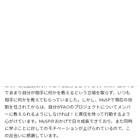
“今の国際社会をどうにかしたい”
メンバー全員意識が高く、国際問題に精通しており、議論を交わ
していてこんなに有意義で面白いと思うのは初めてだと思ったく
らいです。また、毎日交わされるメール、定期的に行われる勉強会
やハングアウトなど、彼らとのコミュニケーション全てが学びに
なります。メンバー同士で切磋琢磨することによって、いい意味で
の「感覚のインフレ」(註:いつやるの？今でしょ！の林修先生から
拝借。笑)が起きて、「やって当然」-「知って当然」という水準が
上がっていくようになりました。私は企画・広報班として、現在
FAO(国連食糧農業機関)のミャンマー支部の方と直接連絡を取って
おり、現地渡航に向けて様々な交渉をしています。実は、私は今ま
であまり自分が相手に何かを教えるという立場を取らず、いつも
相手に何かを教えてもらっていました。しかし、MySPで現在の役
割を任されてからは、自分がFAOのプロジェクトについてメンバ
ーに教えられるようにしなければ！と責任を持って行動するよう
心がけています。MySPのおかげで日々成長できており、また同時
に学ぶことに対してのモチベーションが上げられているので、こ
の出会いに感謝しています。