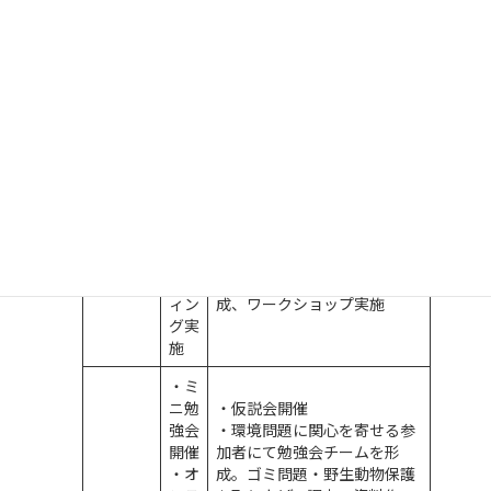
グ企
・オンラインブリーフィング
画・
機関・スケジュール、役割分
実施
担策定
・第
5回
勉強
・経済・産業に関心を寄せる
会開
参加者にて勉強会チームを形
催
成。「Well-being(よりよく生
・オ
きる)の実現ーSDGs時代の経
11月
ンラ
済・産業の望ましい成長のあ
イン
り方を考えるー」のテーマに
ブリ
て、事前勉強会・本勉強会の
ーフ
2回に分け、調査・資料作
ィン
成、ワークショップ実施
グ実
施
・ミ
ニ勉
・仮説会開催
強会
・環境問題に関心を寄せる参
開催
加者にて勉強会チームを形
・オ
成。ゴミ問題・野生動物保護