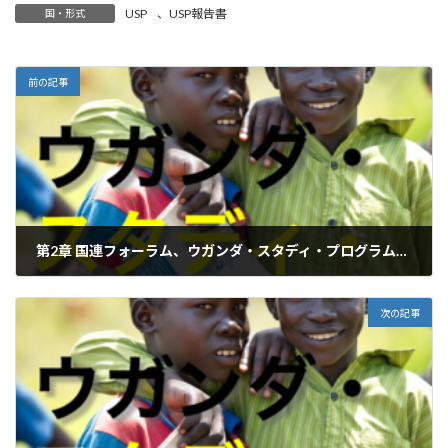
USP
、
USP報告書
国・形式
前の記事
第2章 国連フォーラム、ウガンダ・スタディ・プログラム（USP）とは
2021年3月31日
次の記事