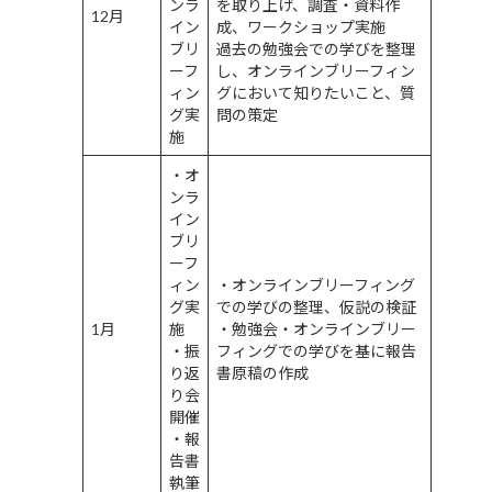
ンラ
を取り上げ、調査・資料作
12月
イン
成、ワークショップ実施
ブリ
過去の勉強会での学びを整理
ーフ
し、オンラインブリーフィン
ィン
グにおいて知りたいこと、質
グ実
問の策定
施
・オ
ンラ
イン
ブリ
ーフ
ィン
・オンラインブリーフィング
グ実
での学びの整理、仮説の検証
1月
施
・勉強会・オンラインブリー
・振
フィングでの学びを基に報告
り返
書原稿の作成
り会
開催
・報
告書
執筆