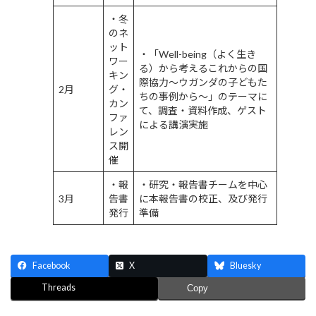
・冬
のネ
ット
・「Well-being（よく生き
ワー
る）から考えるこれからの国
キン
際協力～ウガンダの子どもた
2月
グ・
ちの事例から～」のテーマに
カン
て、調査・資料作成、ゲスト
ファ
による講演実施
レン
ス開
催
・報
・研究・報告書チームを中心
3月
告書
に本報告書の校正、及び発行
発行
準備
Facebook
X
Bluesky
Threads
Copy